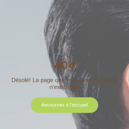
404
Désolé!
La
page
que
vous
avez
demandé
n'existe
pas
Retourner à l'accueil